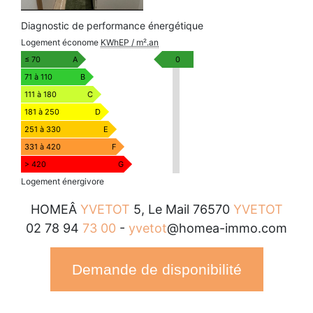
Diagnostic de performance énergétique
Diagnostic
Logement économe
KWhEP / m².an
de
KWhEP
≤ 70
A
0
performance
/
71 à 110
B
énergétique
m².an
111 à 180
C
181 à 250
D
251 à 330
E
331 à 420
F
> 420
G
Logement énergivore
HOMEÂ
YVETOT
5, Le Mail 76570
YVETOT
02 78 94
73 00
-
yvetot
@homea-immo.com
Demande de disponibilité