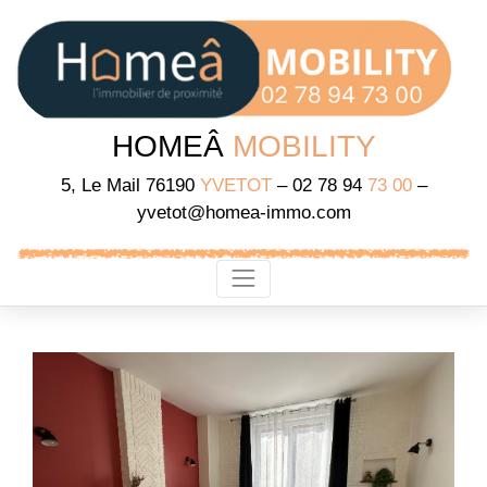
HOMEÂ
MOBILITY
5, Le Mail 76190
YVETOT
– 02 78 94
73 00
–
yvetot@homea-immo.com