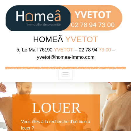
HOMEÂ
YVETOT
5, Le Mail 76190
YVETOT
– 02 78 94
73 00
–
yvetot@homea-immo.com
LOUER
Vous êtes à la recherche d’un bien à
louer ?