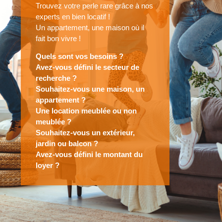
Trouvez votre perle rare grâce à nos
experts en bien locatif !
Un appartement, une maison où il
fait bon vivre !
Quels sont vos besoins ?
Avez-vous défini le secteur de
recherche ?
Souhaitez-vous une maison, un
appartement ?
Une location meublée ou non
meublée ?
Souhaitez-vous un extérieur,
jardin ou balcon ?
Avez-vous défini le montant du
loyer ?